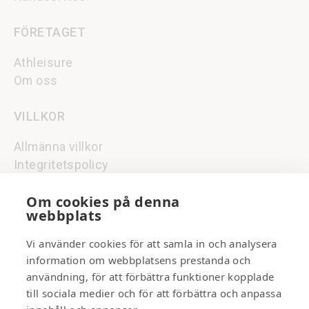
FÖRETAGET
Athleisure
Om oss
VILLKOR
Allmänna villkor
Integritetspolicy
Om cookies på denna
NYHETSBREV
webbplats
Signa upp till vårt nyhetsbrev för
Vi använder cookies för att samla in och analysera
att ta del av inspiration,
information om webbplatsens prestanda och
erbjudanden och nyheter.
användning, för att förbättra funktioner kopplade
till sociala medier och för att förbättra och anpassa