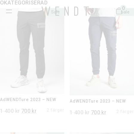
OKATEGORISERAD
0
Sale
Sale
AdWENDTure 2023 – NEW
AdWENDTure 2023 – NEW
Det
Det
1 400
kr
700
kr
2 färger
Det
Det
1 400
kr
700
kr
2 färger
ursprungliga
nuvarande
ursprungliga
nuvarande
priset
priset
priset
priset
var:
är: